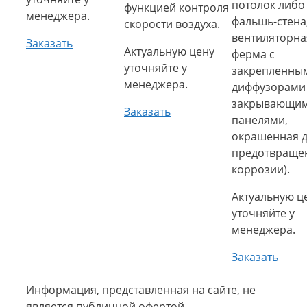
потолок либо
функцией контроля
менеджера.
фальшь-стена
скорости воздуха.
вентиляторна
Заказать
Актуальную цену
ферма с
уточняйте у
закрепленны
менеджера.
диффузорами
закрывающи
Заказать
панелями,
окрашенная 
предотвраще
коррозии).
Актуальную ц
уточняйте у
менеджера.
Заказать
Информация, представленная на сайте, не
является публичной офертой.