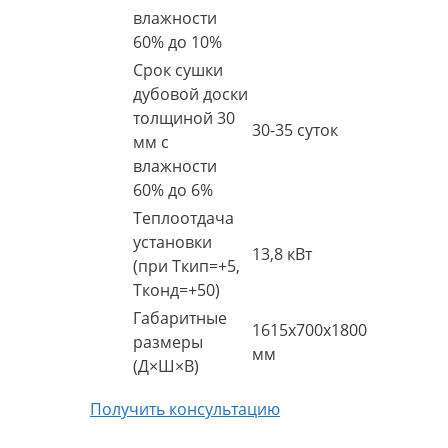
влажности
60% до 10%
Срок сушки
дубовой доски
толщиной 30
30-35 суток
мм с
влажности
60% до 6%
Теплоотдача
установки
13,8 кВт
(при Ткип=+5,
Тконд=+50)
Габаритные
1615х700х1800
размеры
мм
(Д×Ш×В)
Получить консультацию