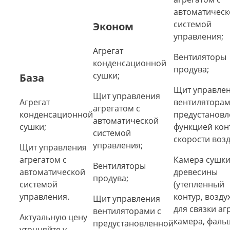
автоматическ
системой
Эконом
управления;
Агрегат
Вентиляторы
конденсационной
продува;
сушки;
База
Щит управле
Щит управления
Агрегат
вентиляторам
агрегатом с
конденсационной
предустанов
автоматической
сушки;
функцией кон
системой
скорости возд
управления;
Щит управления
агрегатом с
Камера сушк
Вентиляторы
автоматической
древесины
продува;
системой
(утепленный
управления.
контур, возду
Щит управления
для связки аг
вентиляторами с
Актуальную цену
камера, фаль
предустановленной
уточняйте у