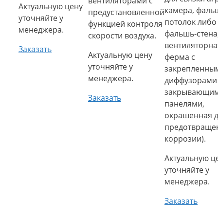
вентиляторами с
Актуальную цену
камера, фаль
предустановленной
уточняйте у
потолок либо
функцией контроля
менеджера.
фальшь-стена
скорости воздуха.
вентиляторна
Заказать
Актуальную цену
ферма с
уточняйте у
закрепленны
менеджера.
диффузорами
закрывающи
Заказать
панелями,
окрашенная 
предотвраще
коррозии).
Актуальную ц
уточняйте у
менеджера.
Заказать