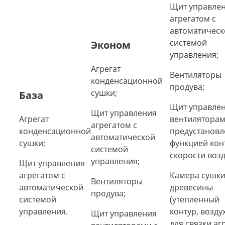
Щит управле
агрегатом с
автоматическ
системой
Эконом
управления;
Агрегат
Вентиляторы
конденсационной
продува;
сушки;
База
Щит управле
Щит управления
Агрегат
вентиляторам
агрегатом с
конденсационной
предустанов
автоматической
сушки;
функцией кон
системой
скорости возд
управления;
Щит управления
агрегатом с
Камера сушк
Вентиляторы
автоматической
древесины
продува;
системой
(утепленный
управления.
контур, возду
Щит управления
для связки аг