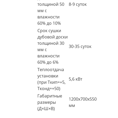
толщиной 50
8-9 суток
мм с
влажности
60% до 10%
Срок сушки
дубовой доски
толщиной 30
30-35 суток
мм с
влажности
60% до 6%
Теплоотдача
установки
5,6 кВт
(при Ткип=+5,
Тконд=+50)
Габаритные
1200х700х550
размеры
мм
(Д×Ш×В)