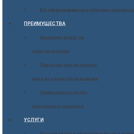
Б/у оборудование
для пищевых производ
ПРЕИМУЩЕСТВА
Экономия затрат на
электроэнергию
Сушка продуктов разного
вида на одном оборудовании
Наивысшее качество
получаемого продукта
УСЛУГИ
Монтаж камер и оборудования «под ключ