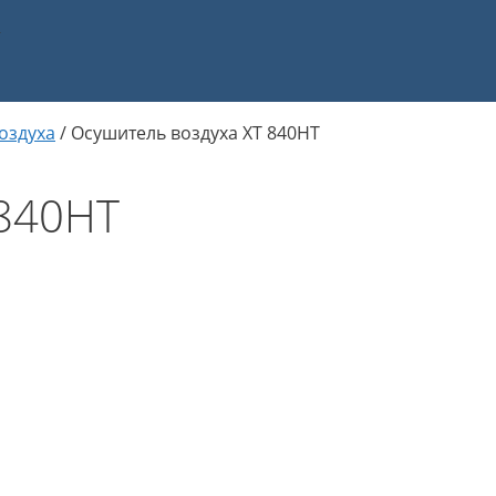
а
оздуха
/
Осушитель воздуха ХТ 840НТ
 840НТ