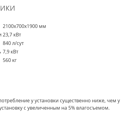
тики
2100х700х1900 мм
и
23,7 кВт
840 л/сут
ь
7,9 кВт
560 кг
опотребление у установки существенно ниже, чем у
 установку с увеличенным на 5% влагосъемом.